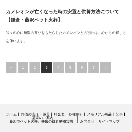
カメレオンが亡くなった時の安置と供養方法について
【鎌倉・藤沢ペット火葬】
我々の心に無数の喜びをもたらしたカメレオンとの別れは、心からの寂しさ
を伴います。
«
1
2
3
4
5
6
7
»
ホーム
葬儀の流れ
納骨
料金表
各種割引
メモリアル商品
記事
霊園のご案内
藤沢市ペット火葬、葬儀の鎌倉動物霊園
お問合せ
サイトマップ