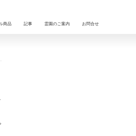
ル商品
記事
霊園のご案内
お問合せ
し
や