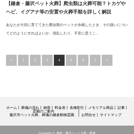
【鎌倉・藤沢ペット火葬】爬虫類は火葬可能？トカゲや
ヘビ、イグアナ等の安置や火葬手順を詳しく解説
あなたが大切に育ててきた爬虫類のペットが永眠したとき、その扱いについ
てどのようにすればよいか、混乱したり、不安に思うこ...
«
1
2
3
4
5
6
7
»
ホーム
葬儀の流れ
納骨
料金表
各種割引
メモリアル商品
記事
霊園のご案内
藤沢市ペット火葬、葬儀の鎌倉動物霊園
お問合せ
サイトマップ
Copyright ©
鎌倉・藤沢ペット火葬・葬儀