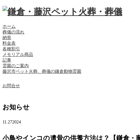
ホーム
葬儀の流れ
納骨
料金表
各種割引
メモリアル商品
記事
霊園のご案内
藤沢市ペット火葬、葬儀の鎌倉動物霊園
お問合せ
お知らせ
11.27
2024
小鳥やインコの遺骨の供養方法は？【鎌倉・