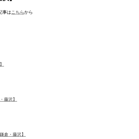
記事は
こちら
から
】
・藤沢】
鎌倉・藤沢】