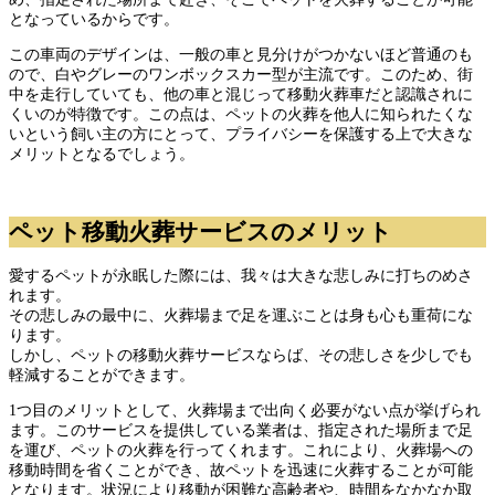
となっているからです。
この車両のデザインは、一般の車と見分けがつかないほど普通のも
ので、白やグレーのワンボックスカー型が主流です。このため、街
中を走行していても、他の車と混じって移動火葬車だと認識されに
くいのが特徴です。この点は、ペットの火葬を他人に知られたくな
いという飼い主の方にとって、プライバシーを保護する上で大きな
メリットとなるでしょう。
ペット移動火葬サービスのメリット
愛するペットが永眠した際には、我々は大きな悲しみに打ちのめさ
れます。
その悲しみの最中に、火葬場まで足を運ぶことは身も心も重荷にな
ります。
しかし、ペットの移動火葬サービスならば、その悲しさを少しでも
軽減することができます。
1つ目のメリットとして、火葬場まで出向く必要がない点が挙げられ
ます。このサービスを提供している業者は、指定された場所まで足
を運び、ペットの火葬を行ってくれます。これにより、火葬場への
移動時間を省くことができ、故ペットを迅速に火葬することが可能
となります。状況により移動が困難な高齢者や、時間をなかなか取