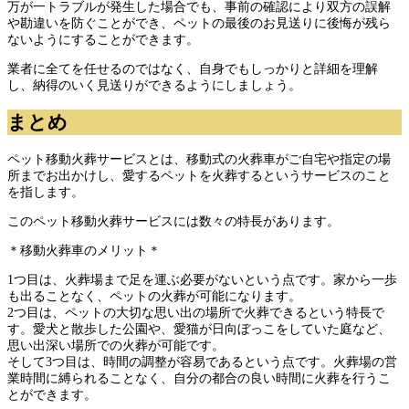
万が一トラブルが発生した場合でも、事前の確認により双方の誤解
や勘違いを防ぐことができ、ペットの最後のお見送りに後悔が残ら
ないようにすることができます。
業者に全てを任せるのではなく、自身でもしっかりと詳細を理解
し、納得のいく見送りができるようにしましょう。
まとめ
ペット移動火葬サービスとは、移動式の火葬車がご自宅や指定の場
所までお出かけし、愛するペットを火葬するというサービスのこと
を指します。
このペット移動火葬サービスには数々の特長があります。
＊移動火葬車のメリット＊
1つ目は、火葬場まで足を運ぶ必要がないという点です。家から一歩
も出ることなく、ペットの火葬が可能になります。
2つ目は、ペットの大切な思い出の場所で火葬できるという特長で
す。愛犬と散歩した公園や、愛猫が日向ぼっこをしていた庭など、
思い出深い場所での火葬が可能です。
そして3つ目は、時間の調整が容易であるという点です。火葬場の営
業時間に縛られることなく、自分の都合の良い時間に火葬を行うこ
とができます。