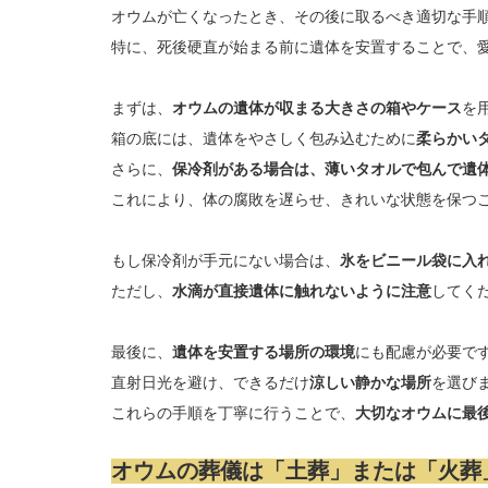
オウムが亡くなったとき、その後に取るべき適切な手
特に、死後硬直が始まる前に遺体を安置することで、
まずは、
オウムの遺体が収まる大きさの箱やケース
を
箱の底には、遺体をやさしく包み込むために
柔らかい
さらに、
保冷剤がある場合は、薄いタオルで包んで遺
これにより、体の腐敗を遅らせ、きれいな状態を保つ
もし保冷剤が手元にない場合は、
氷をビニール袋に入
ただし、
水滴が直接遺体に触れないように注意
してく
最後に、
遺体を安置する場所の環境
にも配慮が必要で
直射日光を避け、できるだけ
涼しい静かな場所
を選び
これらの手順を丁寧に行うことで、
大切なオウムに最
オウムの葬儀は「土葬」または「火葬