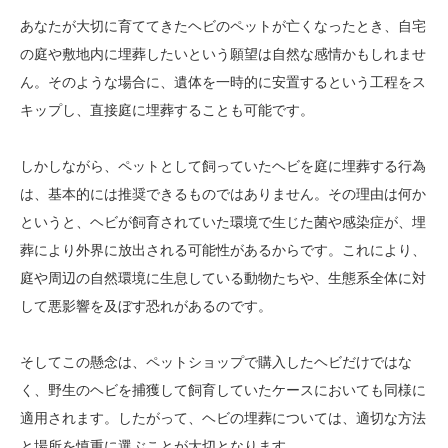
あなたが大切に育ててきたヘビのペットが亡くなったとき、自宅
の庭や敷地内に埋葬したいという願望は自然な感情かもしれませ
ん。そのような場合に、遺体を一時的に安置するという工程をス
キップし、直接庭に埋葬することも可能です。
しかしながら、ペットとして飼っていたヘビを庭に埋葬する行為
は、基本的には推奨できるものではありません。その理由は何か
というと、ヘビが飼育されていた環境で生じた菌や感染症が、埋
葬により外界に放出される可能性があるからです。これにより、
庭や周辺の自然環境に生息している動物たちや、生態系全体に対
して悪影響を及ぼす恐れがあるのです。
そしてこの懸念は、ペットショップで購入したヘビだけではな
く、野生のヘビを捕獲して飼育していたケースにおいても同様に
適用されます。したがって、ヘビの埋葬については、適切な方法
と場所を慎重に選ぶことが大切となります。