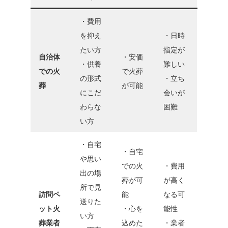
・費用
を抑え
・日時
たい方
指定が
自治体
・安価
・供養
難しい
での火
で火葬
の形式
・立ち
葬
が可能
にこだ
会いが
わらな
困難
い方
・自宅
・自宅
や思い
での火
・費用
出の場
葬が可
が高く
所で見
訪問ペ
能
なる可
送りた
ット火
・心を
能性
い方
葬業者
込めた
・業者