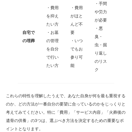
・手間
・費用
・費用
や労力
を抑え
がほと
が必要
たい方
んど不
・悪
自宅で
・お墓
要
臭・
の埋葬
の管理
・いつ
虫・掘
を自分
でもお
り返し
で行い
参り可
のリス
たい方
能
ク
これらの特性を理解したうえで、あなた自身が何を最も重視する
のか、どの方法が一番自分の要望に合っているのかをじっくりと
考えてみてください。特に「費用」「サービス内容」「火葬後の
遺骨の供養」の3つは、選ぶべき方法を決定するための重要なポ
イントとなります。