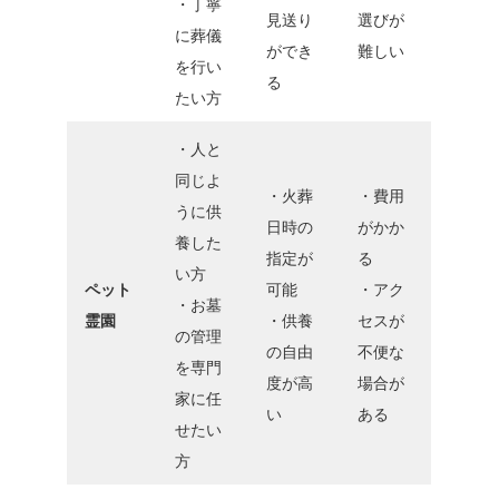
・丁寧
見送り
選びが
に葬儀
ができ
難しい
を行い
る
たい方
・人と
同じよ
・火葬
・費用
うに供
日時の
がかか
養した
指定が
る
い方
ペット
可能
・アク
・お墓
霊園
・供養
セスが
の管理
の自由
不便な
を専門
度が高
場合が
家に任
い
ある
せたい
方