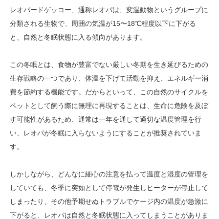
レオパードゲッコー、通称レオパは、変温動物というグループに
分類される生物で、周囲の気温が15〜18℃程度以下に下がる
と、自然と冬眠状態に入る傾向があります。
この冬眠とは、食物が豊富でない厳しい冬期を生き延びるための
生存戦略の一つであり、体温を下げて活動を抑え、エネルギー消
費を節約する機能です。だからといって、この自然のサイクルを
ペットとして飼う際に無理に再現することは、生命に危険を及ぼ
す可能性があるため、通常は一年を通して適切な温度管理を行
い、レオパが冬眠に入らないようにすることが推奨されていま
す。
しかしながら、どんなに細心の注意を払って温度と湿度の管理を
していても、冬季に突如として停電が発生しヒーターが停止して
しまったり、その他予期せぬトラブルでケージ内の温度が急激に
下がると、レオパは自然と冬眠状態に入ってしまうことがありま